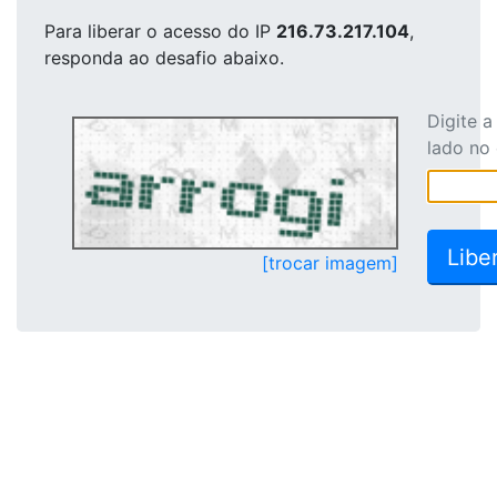
Para liberar o acesso
do IP
216.73.217.104
,
responda ao desafio abaixo.
Digite 
lado no
[trocar imagem]